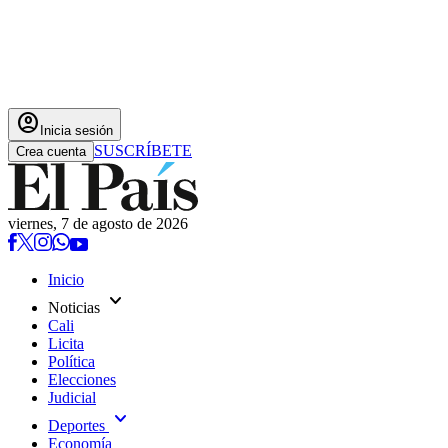
account_circle
Inicia sesión
SUSCRÍBETE
Crea cuenta
viernes, 7 de agosto de 2026
Inicio
expand_more
Noticias
Cali
Licita
Política
Elecciones
Judicial
expand_more
Deportes
Economía