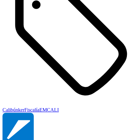
Cali
búnker
Fiscalía
EMCALI