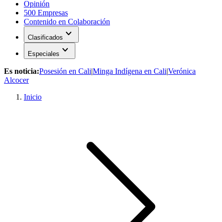
Opinión
500 Empresas
Contenido en Colaboración
expand_more
Clasificados
expand_more
Especiales
Es noticia:
Posesión en Cali
|
Minga Indígena en Cali
|
Verónica
Alcocer
Inicio