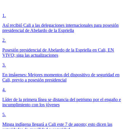
1
.
Así recibió Cali a las delegaciones internacionales para posesión
presidencial de Abelardo de la Espriella
2
.
Posesión presidencial de Abelardo de la Espriella en Cali, EN
VIVO; siga las actualizaciones
3
.
En imágenes: Mejores momentos del dispositivo de seguridad en
Cali, previo a posesión presidencial
4
.
Líder de la primera línea se distancia del petrismo por el engaño e
incumplimiento con los jóvenes
5
.
Minga indígena llegará a Cali este 7 de agosto; esto dicen las