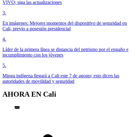
VIVO; siga las actualizaciones
3
.
En imágenes: Mejores momentos del dispositivo de seguridad en
Cali, previo a posesión presidencial
4
.
Líder de la primera línea se distancia del petrismo por el engaño e
incumplimiento con los jóvenes
5
.
Minga indígena llegará a Cali este 7 de agosto; esto dicen las
autoridades de movilidad y seguridad
AHORA EN
Cali