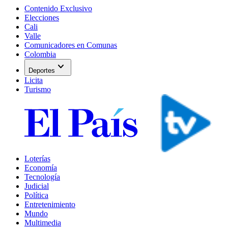
Contenido Exclusivo
Elecciones
Cali
Valle
Comunicadores en Comunas
Colombia
expand_more
Deportes
Licita
Turismo
Loterías
Economía
Tecnología
Judicial
Política
Entretenimiento
Mundo
Multimedia