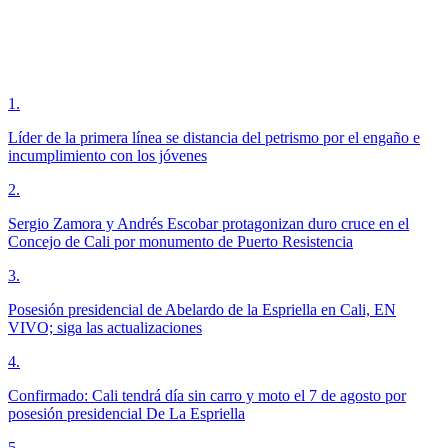
1
.
Líder de la primera línea se distancia del petrismo por el engaño e
incumplimiento con los jóvenes
2
.
Sergio Zamora y Andrés Escobar protagonizan duro cruce en el
Concejo de Cali por monumento de Puerto Resistencia
3
.
Posesión presidencial de Abelardo de la Espriella en Cali, EN
VIVO; siga las actualizaciones
4
.
Confirmado: Cali tendrá día sin carro y moto el 7 de agosto por
posesión presidencial De La Espriella
5
.