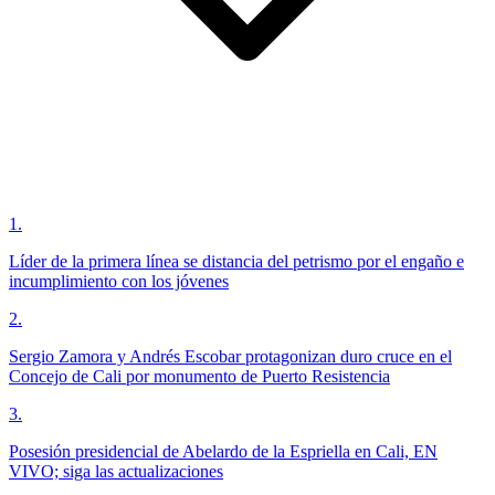
1
.
Líder de la primera línea se distancia del petrismo por el engaño e
incumplimiento con los jóvenes
2
.
Sergio Zamora y Andrés Escobar protagonizan duro cruce en el
Concejo de Cali por monumento de Puerto Resistencia
3
.
Posesión presidencial de Abelardo de la Espriella en Cali, EN
VIVO; siga las actualizaciones