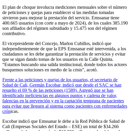
El plan de choque involucra mediciones mensuales sobre el número
de peticiones y quejas para establecer si las medidas tomadas
sirvieron para mejorar la prestación del servicio. Emssanar tiene
400.665 usuarios (con corte a mayo de 2024), de los cuales 385.190
son afiliados del régimen subsidiado y 15.475 son del régimen
contributivo.
El vicepresidente del Concejo, Marlon Cubillos, indicó que
independientemente de que la EPS Emssanar esté intervenida, a los
ciudadanos se les debe garantizar la prestación de servicios y evitar
que se sigan dando tomas de los usuarios en la Calle Quinta.
“Estamos buscando una salida institucional, donde todos los actores
busquemos soluciones en medio de la crisis”, acotó.
Frente a las peticiones y quejas de los usuarios, el secretario de
Salud de Cali, Germán Escobar, indicó que desde el SAC se han
resuelto el 69 % de las peticiones (1589). Agregó que se han
identificado ineficiencias en algunos puntos y cadena de valor,
falencias en la prevención y en la captación temprana de pacientes
para evitar que lleguen al sistema como pacientes con enfermedades
crón
icas.
Escobar indicó que Emssanar le debe a la Red Pública de Salud de
Cali (Empresas Sociales del Estado – ESE) un total de $34.266