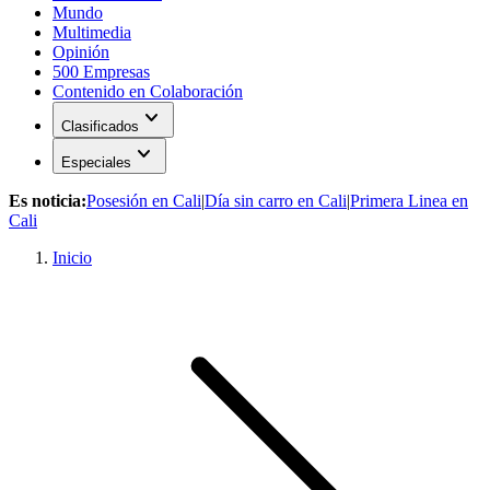
Mundo
Multimedia
Opinión
500 Empresas
Contenido en Colaboración
expand_more
Clasificados
expand_more
Especiales
Es noticia:
Posesión en Cali
|
Día sin carro en Cali
|
Primera Linea en
Cali
Inicio