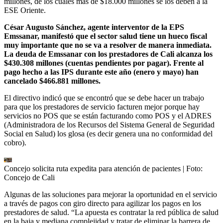
millones, de los cuales más de $18.000 millones se los deben a la
ESE Oriente.
César Augusto Sánchez, agente interventor de la EPS
Emssanar, manifestó que el sector salud tiene un hueco fiscal
muy importante que no se va a resolver de manera inmediata.
La deuda de Emssanar con los prestadores de Cali alcanza los
$430.308 millones (cuentas pendientes por pagar). Frente al
pago hecho a las IPS durante este año (enero y mayo) han
cancelado $466.881 millones.
El directivo indicó que se encontró que se debe hacer un trabajo
para que los prestadores de servicio facturen mejor porque hay
servicios no POS que se están facturando como POS y el ADRES
(Administradora de los Recursos del Sistema General de Seguridad
Social en Salud) los glosa (es decir genera una no conformidad del
cobro).
Concejo solicita ruta expedita para atención de pacientes
| Foto:
Concejo de Cali
Algunas de las soluciones para mejorar la oportunidad en el servicio
a través de pagos con giro directo para agilizar los pagos en los
prestadores de salud. “La apuesta es contratar la red pública de salud
en la baja y mediana complejidad y tratar de eliminar la barrera de