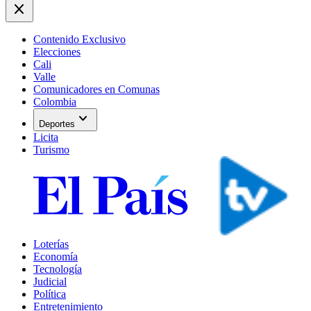
close
Contenido Exclusivo
Elecciones
Cali
Valle
Comunicadores en Comunas
Colombia
expand_more
Deportes
Licita
Turismo
Loterías
Economía
Tecnología
Judicial
Política
Entretenimiento