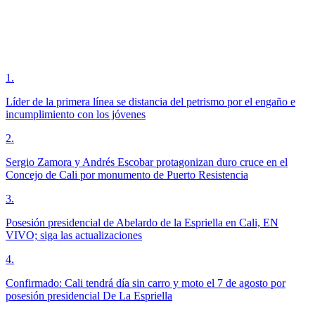
1
.
Líder de la primera línea se distancia del petrismo por el engaño e
incumplimiento con los jóvenes
2
.
Sergio Zamora y Andrés Escobar protagonizan duro cruce en el
Concejo de Cali por monumento de Puerto Resistencia
3
.
Posesión presidencial de Abelardo de la Espriella en Cali, EN
VIVO; siga las actualizaciones
4
.
Confirmado: Cali tendrá día sin carro y moto el 7 de agosto por
posesión presidencial De La Espriella