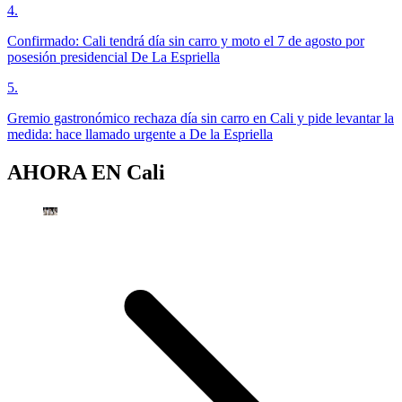
4
.
Confirmado: Cali tendrá día sin carro y moto el 7 de agosto por
posesión presidencial De La Espriella
5
.
Gremio gastronómico rechaza día sin carro en Cali y pide levantar la
medida: hace llamado urgente a De la Espriella
AHORA EN
Cali