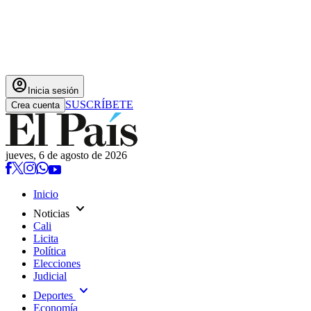
account_circle
Inicia sesión
SUSCRÍBETE
Crea cuenta
jueves, 6 de agosto de 2026
Inicio
expand_more
Noticias
Cali
Licita
Política
Elecciones
Judicial
expand_more
Deportes
Economía