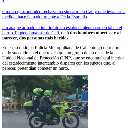
5
.
Gremio gastronómico rechaza día sin carro en Cali y pide levantar la
medida: hace llamado urgente a De la Espriella
Un ataque armado al interior de un establecimiento comercial en el
barrio Tequendama, sur de Cali,
dejó
dos hombres muertos, y al
parecer, dos personas más heridas
.
En ese sentido, la Policía Metropolitana de Cali entregó un reporte
de lo sucedido en el que revela que un grupo de escoltas de la
Unidad Nacional de Protección (UNP) que se encontraba al interior
del establecimiento intercambió disparos con los sujetos que, al
parecer, pretendían cometer un hurto.