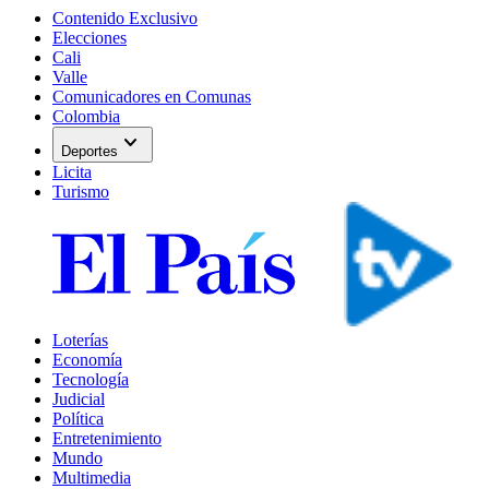
Contenido Exclusivo
Elecciones
Cali
Valle
Comunicadores en Comunas
Colombia
expand_more
Deportes
Licita
Turismo
Loterías
Economía
Tecnología
Judicial
Política
Entretenimiento
Mundo
Multimedia