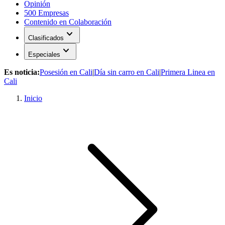
Opinión
500 Empresas
Contenido en Colaboración
expand_more
Clasificados
expand_more
Especiales
Es noticia:
Posesión en Cali
|
Día sin carro en Cali
|
Primera Linea en
Cali
Inicio