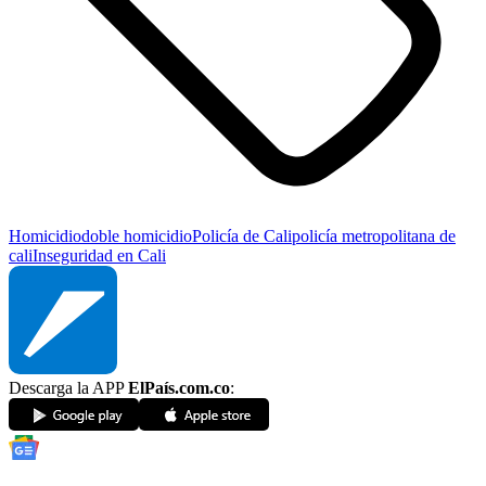
Homicidio
doble homicidio
Policía de Cali
policía metropolitana de
cali
Inseguridad en Cali
Descarga la APP
ElPaís.com.co
: