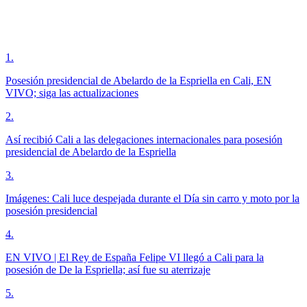
1
.
Posesión presidencial de Abelardo de la Espriella en Cali, EN
VIVO; siga las actualizaciones
2
.
Así recibió Cali a las delegaciones internacionales para posesión
presidencial de Abelardo de la Espriella
3
.
Imágenes: Cali luce despejada durante el Día sin carro y moto por la
posesión presidencial
4
.
EN VIVO | El Rey de España Felipe VI llegó a Cali para la
posesión de De la Espriella; así fue su aterrizaje
5
.