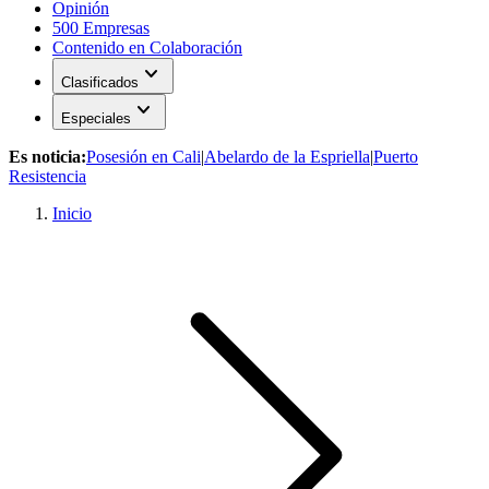
Opinión
500 Empresas
Contenido en Colaboración
expand_more
Clasificados
expand_more
Especiales
Es noticia:
Posesión en Cali
|
Abelardo de la Espriella
|
Puerto
Resistencia
Inicio