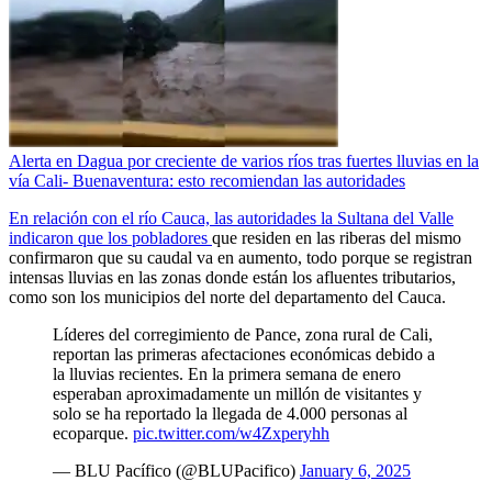
Alerta en Dagua por creciente de varios ríos tras fuertes lluvias en la
vía Cali- Buenaventura: esto recomiendan las autoridades
En relación con el río Cauca, las autoridades la Sultana del Valle
indicaron que los pobladores
que residen en las riberas del mismo
confirmaron que su caudal va en aumento, todo porque se registran
intensas lluvias en las zonas donde están los afluentes tributarios,
como son los municipios del norte del departamento del Cauca.
Líderes del corregimiento de Pance, zona rural de Cali,
reportan las primeras afectaciones económicas debido a
la lluvias recientes. En la primera semana de enero
esperaban aproximadamente un millón de visitantes y
solo se ha reportado la llegada de 4.000 personas al
ecoparque.
pic.twitter.com/w4Zxperyhh
— BLU Pacífico (@BLUPacifico)
January 6, 2025