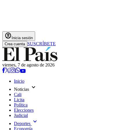
account_circle
Inicia sesión
SUSCRÍBETE
Crea cuenta
viernes, 7 de agosto de 2026
Inicio
expand_more
Noticias
Cali
Licita
Política
Elecciones
Judicial
expand_more
Deportes
Economía