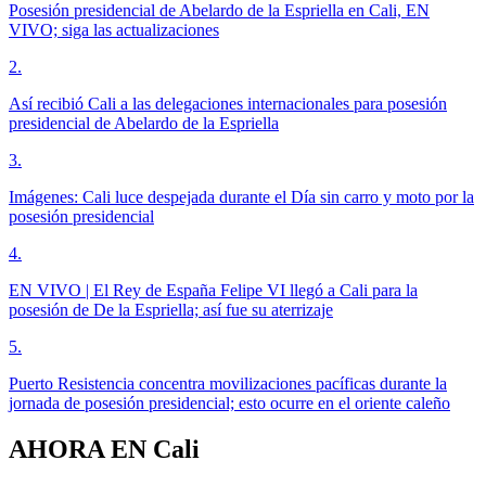
Posesión presidencial de Abelardo de la Espriella en Cali, EN
VIVO; siga las actualizaciones
2
.
Así recibió Cali a las delegaciones internacionales para posesión
presidencial de Abelardo de la Espriella
3
.
Imágenes: Cali luce despejada durante el Día sin carro y moto por la
posesión presidencial
4
.
EN VIVO | El Rey de España Felipe VI llegó a Cali para la
posesión de De la Espriella; así fue su aterrizaje
5
.
Puerto Resistencia concentra movilizaciones pacíficas durante la
jornada de posesión presidencial; esto ocurre en el oriente caleño
AHORA EN
Cali