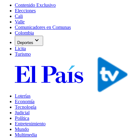
Contenido Exclusivo
Elecciones
Cali
Valle
Comunicadores en Comunas
Colombia
expand_more
Deportes
Licita
Turismo
Loterías
Economía
Tecnología
Judicial
Política
Entretenimiento
Mundo
Multimedia