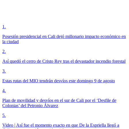
1
.
Posesión presidencial en Cali dejó millonario impacto económico en
la ciudad
2
.
Así quedó el cerro de Cristo Rey tras el devastador incendio forestal
3
.
Estas rutas del MIO tendrán desvíos este domingo 9 de agosto
4
.
Plan de movilidad y desvíos en el sur de Cali por el ‘Desfile de
Colonias’ del Petronio Álvarez
5
.
Video | Así fue el momento exacto en que De la Espriella llegó a