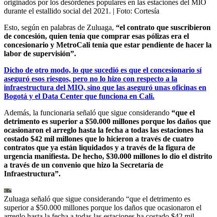
originados por los desórdenes populares en las estaciones del MIO
durante el estallido social del 2021.
| Foto:
Cortesía
Esto, según en palabras de Zuluaga,
“el contrato que suscribieron
de concesión, quien tenía que comprar esas pólizas era el
concesionario y MetroCali tenía que estar pendiente de hacer la
labor de supervisión”.
Dicho de otro modo, lo que sucedió es que el concesionario sí
aseguró esos riesgos, pero no lo hizo con respecto a la
infraestructura del MIO, sino que las aseguró unas oficinas en
Bogotá y el Data Center que funciona en Cali.
Además, la funcionaria señaló que sigue considerando
“que el
detrimento es superior a $50.000 millones porque los daños que
ocasionaron el arreglo hasta la fecha a todas las estaciones ha
costado $42 mil millones que lo hicieron a través de cuatro
contratos que ya están liquidados y a través de la figura de
urgencia manifiesta. De hecho, $30.000 millones lo dio el distrito
a través de un convenio que hizo la Secretaría de
Infraestructura”.
Zuluaga señaló que sigue considerando “que el detrimento es
superior a $50.000 millones porque los daños que ocasionaron el
arreglo hasta la fecha a todas las estaciones ha costado $42 mil