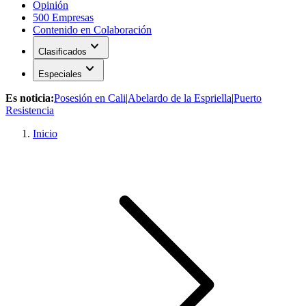
Opinión
500 Empresas
Contenido en Colaboración
expand_more
Clasificados
expand_more
Especiales
Es noticia:
Posesión en Cali
|
Abelardo de la Espriella
|
Puerto
Resistencia
Inicio