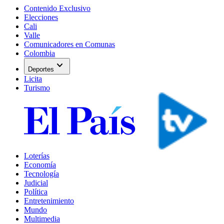
Contenido Exclusivo
Elecciones
Cali
Valle
Comunicadores en Comunas
Colombia
expand_more
Deportes
Licita
Turismo
Loterías
Economía
Tecnología
Judicial
Política
Entretenimiento
Mundo
Multimedia