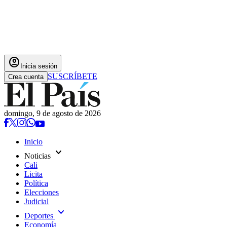
account_circle
Inicia sesión
SUSCRÍBETE
Crea cuenta
domingo, 9 de agosto de 2026
Inicio
expand_more
Noticias
Cali
Licita
Política
Elecciones
Judicial
expand_more
Deportes
Economía