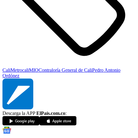
Cali
Metrocali
MIO
Contraloría General de Cali
Pedro Antonio
Ordónez
Descarga la APP
ElPaís.com.co
: