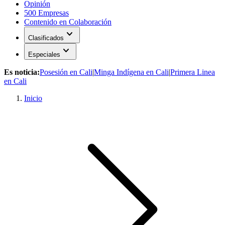
Opinión
500 Empresas
Contenido en Colaboración
expand_more
Clasificados
expand_more
Especiales
Es noticia:
Posesión en Cali
|
Minga Indígena en Cali
|
Primera Linea
en Cali
Inicio