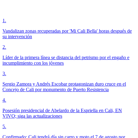
1
.
Vandalizan zonas recuperadas por 'Mi Cali Bella' horas después de
su intervención
2
.
Líder de la primera línea se distancia del petrismo por el engaño e
incumplimiento con los jóvenes
3
.
Sergio Zamora y Andrés Escobar protagonizan duro cruce en el
Concejo de Cali por monumento de Puerto Resistencia
4
.
Posesión presidencial de Abelardo de la Espriella en Cali, EN
VIVO; siga las actualizaciones
5
.
Confirmado: Cali tendrá día sin carro y moto el 7 de agosto por