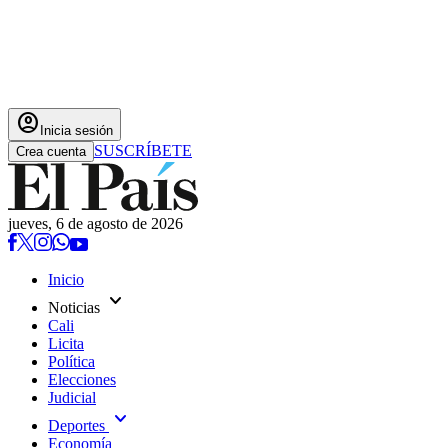
account_circle
Inicia sesión
SUSCRÍBETE
Crea cuenta
jueves, 6 de agosto de 2026
Inicio
expand_more
Noticias
Cali
Licita
Política
Elecciones
Judicial
expand_more
Deportes
Economía