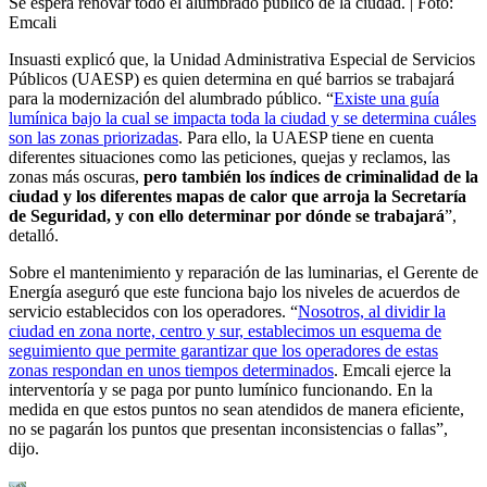
Se espera renovar todo el alumbrado público de la ciudad.
| Foto:
Emcali
Insuasti explicó que, la Unidad Administrativa Especial de Servicios
Públicos (UAESP) es quien determina en qué barrios se trabajará
para la modernización del alumbrado público. “
Existe una guía
lumínica bajo la cual se impacta toda la ciudad y se determina cuáles
son las zonas priorizadas
. Para ello, la UAESP tiene en cuenta
diferentes situaciones como las peticiones, quejas y reclamos, las
zonas más oscuras,
pero también los índices de criminalidad de la
ciudad y los diferentes mapas de calor que arroja la Secretaría
de Seguridad, y con ello determinar por dónde se trabajará
”,
detalló.
Sobre el mantenimiento y reparación de las luminarias, el Gerente de
Energía aseguró que este funciona bajo los niveles de acuerdos de
servicio establecidos con los operadores. “
Nosotros, al dividir la
ciudad en zona norte, centro y sur, establecimos un esquema de
seguimiento que permite garantizar que los operadores de estas
zonas respondan en unos tiempos determinados
. Emcali ejerce la
interventoría y se paga por punto lumínico funcionando. En la
medida en que estos puntos no sean atendidos de manera eficiente,
no se pagarán los puntos que presentan inconsistencias o fallas”,
dijo.