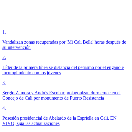
1
.
Vandalizan zonas recuperadas por 'Mi Cali Bella' horas después de
su intervención
2
.
Líder de la primera línea se distancia del petrismo por el engaño e
incumplimiento con los jóvenes
3
.
Sergio Zamora y Andrés Escobar protagonizan duro cruce en el
Concejo de Cali por monumento de Puerto Resistencia
4
.
Posesión presidencial de Abelardo de la Espriella en Cali, EN
VIVO; siga las actualizaciones