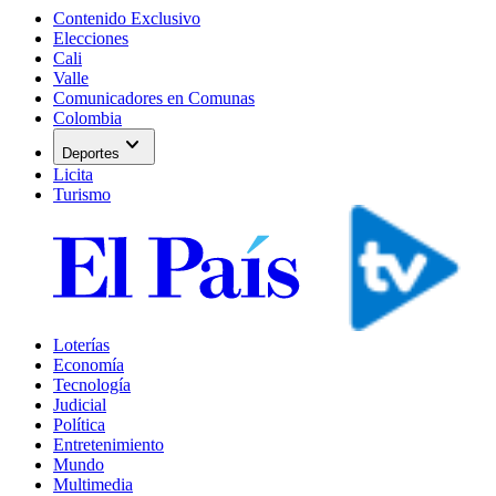
Contenido Exclusivo
Elecciones
Cali
Valle
Comunicadores en Comunas
Colombia
expand_more
Deportes
Licita
Turismo
Loterías
Economía
Tecnología
Judicial
Política
Entretenimiento
Mundo
Multimedia