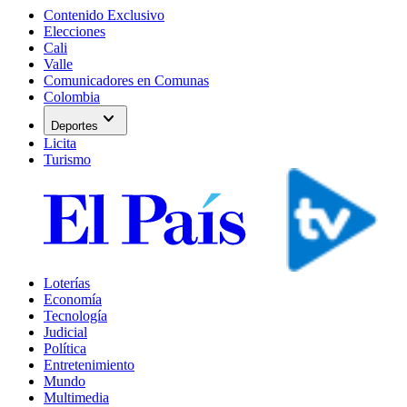
Contenido Exclusivo
Elecciones
Cali
Valle
Comunicadores en Comunas
Colombia
expand_more
Deportes
Licita
Turismo
Loterías
Economía
Tecnología
Judicial
Política
Entretenimiento
Mundo
Multimedia