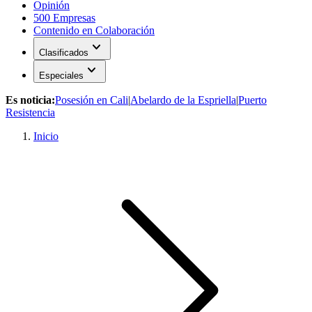
Opinión
500 Empresas
Contenido en Colaboración
expand_more
Clasificados
expand_more
Especiales
Es noticia:
Posesión en Cali
|
Abelardo de la Espriella
|
Puerto
Resistencia
Inicio