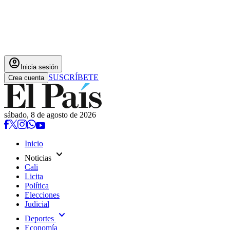
account_circle
Inicia sesión
SUSCRÍBETE
Crea cuenta
sábado, 8 de agosto de 2026
Inicio
expand_more
Noticias
Cali
Licita
Política
Elecciones
Judicial
expand_more
Deportes
Economía