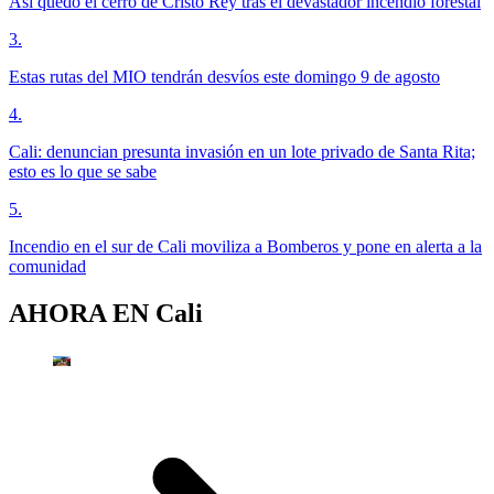
Así quedó el cerro de Cristo Rey tras el devastador incendio forestal
3
.
Estas rutas del MIO tendrán desvíos este domingo 9 de agosto
4
.
Cali: denuncian presunta invasión en un lote privado de Santa Rita;
esto es lo que se sabe
5
.
Incendio en el sur de Cali moviliza a Bomberos y pone en alerta a la
comunidad
AHORA EN
Cali