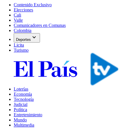
Contenido Exclusivo
Elecciones
Cali
Valle
Comunicadores en Comunas
Colombia
expand_more
Deportes
Licita
Turismo
Loterías
Economía
Tecnología
Judicial
Política
Entretenimiento
Mundo
Multimedia