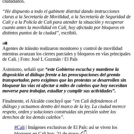
ciudadanos.
“He dispuesto a todo el gabinete distrital dando instrucciones
claras a la Secretaría de Movilidad, a la Secretaría de Seguridad de
Cali y a la Policía de Cali para atender la situación y recuperar
cuanto antes la movilidad en Cali, hoy afectada por bloqueos en
distintos puntos de la ciudad”,
escribió.
Agentes de tránsito realizaron monitoreo y control de movilidad
mientras avanzan los cierres parciales y bloqueos en vías principales
de Cali.
| Foto:
José L Guzmán / El País
Asimismo, señaló que
“este Gobierno escucha y mantiene la
disposición al diálogo frente a las preocupaciones del gremio
transportador, pero exigimos que las protestas se desarrollen sin
bloquear las vías ni afectar a miles de caleños que hoy necesitan
moverse para trabajar, estudiar y cumplir sus actividades”.
Finalmente, el Alcalde concluyó que
“en Cali defendemos el
diálogo y actuamos dentro del marco de la ley. La ciudad merece
respeto, orden y soluciones construidas sin presión sobre los
derechos de los demás caleños”.
#Cali
| Imágenes exclusivas de El País: así se viven los
bloqueos en Cali hoy, 21 de mayo🔗👇