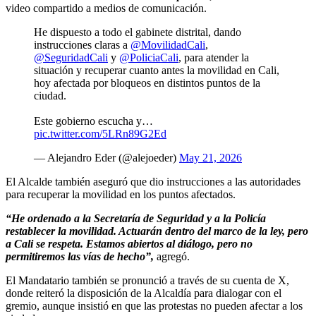
video compartido a medios de comunicación.
He dispuesto a todo el gabinete distrital, dando
instrucciones claras a
@MovilidadCali
,
@SeguridadCali
y
@PoliciaCali
, para atender la
situación y recuperar cuanto antes la movilidad en Cali,
hoy afectada por bloqueos en distintos puntos de la
ciudad.
Este gobierno escucha y…
pic.twitter.com/5LRn89G2Ed
— Alejandro Eder (@alejoeder)
May 21, 2026
El Alcalde también aseguró que dio instrucciones a las autoridades
para recuperar la movilidad en los puntos afectados.
“He ordenado a la Secretaría de Seguridad y a la Policía
restablecer la movilidad. Actuarán dentro del marco de la ley, pero
a Cali se respeta. Estamos abiertos al diálogo, pero no
permitiremos las vías de hecho”,
agregó.
El Mandatario también se pronunció a través de su cuenta de X,
donde reiteró la disposición de la Alcaldía para dialogar con el
gremio, aunque insistió en que las protestas no pueden afectar a los