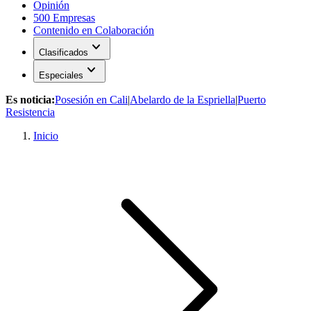
Opinión
500 Empresas
Contenido en Colaboración
expand_more
Clasificados
expand_more
Especiales
Es noticia:
Posesión en Cali
|
Abelardo de la Espriella
|
Puerto
Resistencia
Inicio