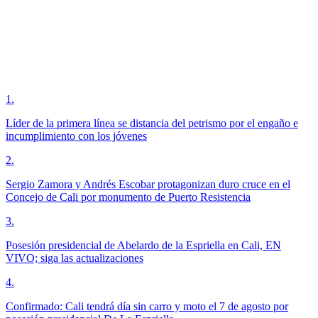
1
.
Líder de la primera línea se distancia del petrismo por el engaño e
incumplimiento con los jóvenes
2
.
Sergio Zamora y Andrés Escobar protagonizan duro cruce en el
Concejo de Cali por monumento de Puerto Resistencia
3
.
Posesión presidencial de Abelardo de la Espriella en Cali, EN
VIVO; siga las actualizaciones
4
.
Confirmado: Cali tendrá día sin carro y moto el 7 de agosto por