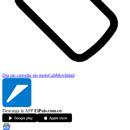
Día sin carro
dia sin moto
Cali
Movilidad
Descarga la APP
ElPaís.com.co
: