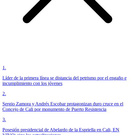
1
.
Líder de la primera línea se distancia del petrismo por el engaño e
incumplimiento con los jóvenes
2
.
Sergio Zamora y Andrés Escobar protagonizan duro cruce en el
Concejo de Cali por monumento de Puerto Resistencia
3
.
Posesión presidencial de Abelardo de la Espriella en Cali, EN