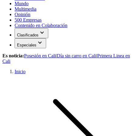
Mundo
Multimedia
Opinión
500 Empresas
Contenido en Colaboración
expand_more
Clasificados
expand_more
Especiales
Es noticia:
Posesión en Cali
|
Día sin carro en Cali
|
Primera Linea en
Cali
Inicio