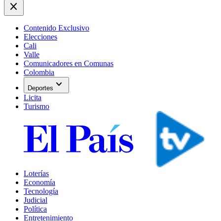
close
Contenido Exclusivo
Elecciones
Cali
Valle
Comunicadores en Comunas
Colombia
expand_more
Deportes
Licita
Turismo
Loterías
Economía
Tecnología
Judicial
Política
Entretenimiento