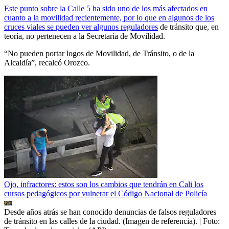
Este punto sobre la Calle 5 ha sido uno de los más afectados en
cuanto a la movilidad recientemente, por lo que en algunos de los
cruces viales se pueden ver algunos reguladores
de tránsito que, en
teoría, no pertenecen a la Secretaría de Movilidad.
“No pueden portar logos de Movilidad, de Tránsito, o de la
Alcaldía”, recalcó Orozco.
Ojo, infractores: estos son los cambios que tendrán en Cali los
cursos pedagógicos por vulnerar el Código Nacional de Policía
Desde años atrás se han conocido denuncias de falsos reguladores
de tránsito en las calles de la ciudad. (Imagen de referencia).
| Foto: