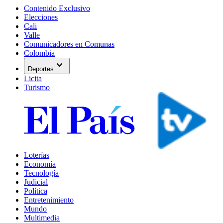
Contenido Exclusivo
Elecciones
Cali
Valle
Comunicadores en Comunas
Colombia
expand_more
Deportes
Licita
Turismo
Loterías
Economía
Tecnología
Judicial
Política
Entretenimiento
Mundo
Multimedia