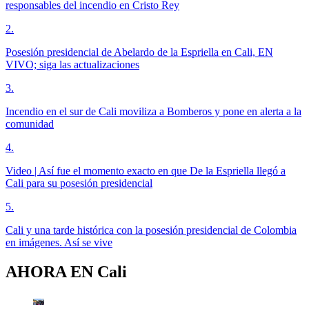
responsables del incendio en Cristo Rey
2
.
Posesión presidencial de Abelardo de la Espriella en Cali, EN
VIVO; siga las actualizaciones
3
.
Incendio en el sur de Cali moviliza a Bomberos y pone en alerta a la
comunidad
4
.
Video | Así fue el momento exacto en que De la Espriella llegó a
Cali para su posesión presidencial
5
.
Cali y una tarde histórica con la posesión presidencial de Colombia
en imágenes. Así se vive
AHORA EN
Cali