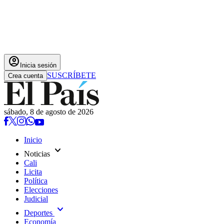
account_circle
Inicia sesión
SUSCRÍBETE
Crea cuenta
sábado, 8 de agosto de 2026
Inicio
expand_more
Noticias
Cali
Licita
Política
Elecciones
Judicial
expand_more
Deportes
Economía