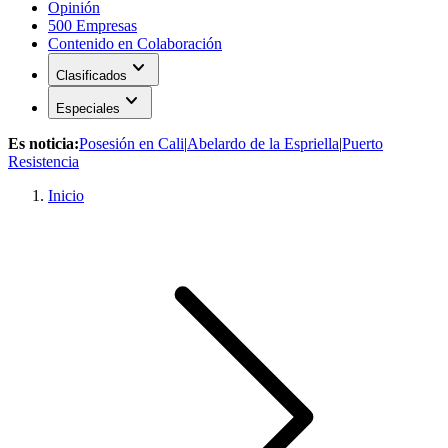
Opinión
500 Empresas
Contenido en Colaboración
expand_more
Clasificados
expand_more
Especiales
Es noticia:
Posesión en Cali
|
Abelardo de la Espriella
|
Puerto
Resistencia
Inicio