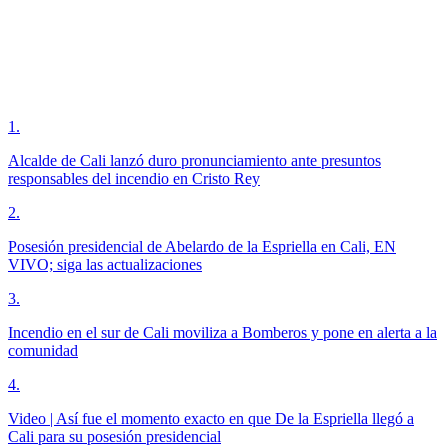
1
.
Alcalde de Cali lanzó duro pronunciamiento ante presuntos
responsables del incendio en Cristo Rey
2
.
Posesión presidencial de Abelardo de la Espriella en Cali, EN
VIVO; siga las actualizaciones
3
.
Incendio en el sur de Cali moviliza a Bomberos y pone en alerta a la
comunidad
4
.
Video | Así fue el momento exacto en que De la Espriella llegó a
Cali para su posesión presidencial