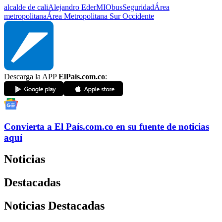
alcalde de cali
Alejandro Eder
MIO
bus
Seguridad
Área
metropolitana
Área Metropolitana Sur Occidente
Descarga la APP
ElPaís.com.co
:
Convierta a
El País
.com.co
en su fuente de noticias
aquí
Noticias
Destacadas
Noticias Destacadas