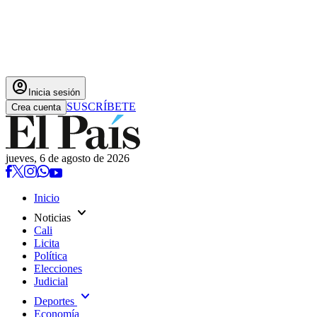
account_circle
Inicia sesión
SUSCRÍBETE
Crea cuenta
jueves, 6 de agosto de 2026
Inicio
expand_more
Noticias
Cali
Licita
Política
Elecciones
Judicial
expand_more
Deportes
Economía