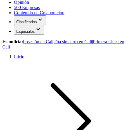
Opinión
500 Empresas
Contenido en Colaboración
expand_more
Clasificados
expand_more
Especiales
Es noticia:
Posesión en Cali
|
Día sin carro en Cali
|
Primera Linea en
Cali
Inicio