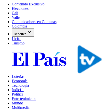
Contenido Exclusivo
Elecciones
Cali
Valle
Comunicadores en Comunas
Colombia
expand_more
Deportes
Licita
Turismo
Loterías
Economía
Tecnología
Judicial
Política
Entretenimiento
Mundo
Multimedia