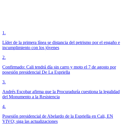
1
.
Líder de la primera línea se distancia del petrismo por el engaño e
incumplimiento con los jóvenes
2
.
Confirmado: Cali tendrá día sin carro y moto el 7 de agosto por
posesión presidencial De La Espriella
3
.
Andrés Escobar afirma que la Procuraduría cuestiona la legalidad
del Monumento a la Resistencia
4
.
Posesión presidencial de Abelardo de la Espriella en Cali, EN
VIVO; siga las actualizaciones