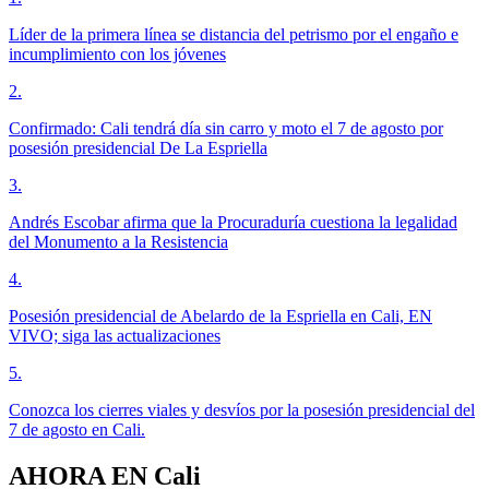
Líder de la primera línea se distancia del petrismo por el engaño e
incumplimiento con los jóvenes
2
.
Confirmado: Cali tendrá día sin carro y moto el 7 de agosto por
posesión presidencial De La Espriella
3
.
Andrés Escobar afirma que la Procuraduría cuestiona la legalidad
del Monumento a la Resistencia
4
.
Posesión presidencial de Abelardo de la Espriella en Cali, EN
VIVO; siga las actualizaciones
5
.
Conozca los cierres viales y desvíos por la posesión presidencial del
7 de agosto en Cali.
AHORA EN
Cali