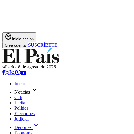
account_circle
Inicia sesión
SUSCRÍBETE
Crea cuenta
sábado, 8 de agosto de 2026
Inicio
expand_more
Noticias
Cali
Licita
Política
Elecciones
Judicial
expand_more
Deportes
Economía