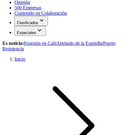
Opinión
500 Empresas
Contenido en Colaboración
expand_more
Clasificados
expand_more
Especiales
Es noticia:
Posesión en Cali
|
Abelardo de la Espriella
|
Puerto
Resistencia
Inicio