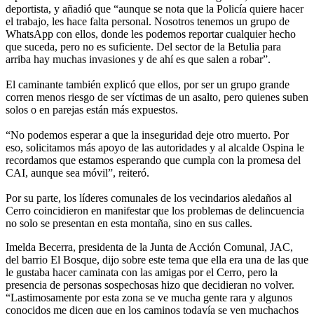
deportista, y añadió que “aunque se nota que la Policía quiere hacer
el trabajo, les hace falta personal. Nosotros tenemos un grupo de
WhatsApp con ellos, donde les podemos reportar cualquier hecho
que suceda, pero no es suficiente. Del sector de la Betulia para
arriba hay muchas invasiones y de ahí es que salen a robar”.
El caminante también explicó que ellos, por ser un grupo grande
corren menos riesgo de ser víctimas de un asalto, pero quienes suben
solos o en parejas están más expuestos.
“No podemos esperar a que la inseguridad deje otro muerto. Por
eso, solicitamos más apoyo de las autoridades y al alcalde Ospina le
recordamos que estamos esperando que cumpla con la promesa del
CAI, aunque sea móvil”, reiteró.
Por su parte, los líderes comunales de los vecindarios aledaños al
Cerro coincidieron en manifestar que los problemas de delincuencia
no solo se presentan en esta montaña, sino en sus calles.
Imelda Becerra, presidenta de la Junta de Acción Comunal, JAC,
del barrio El Bosque, dijo sobre este tema que ella era una de las que
le gustaba hacer caminata con las amigas por el Cerro, pero la
presencia de personas sospechosas hizo que decidieran no volver.
“Lastimosamente por esta zona se ve mucha gente rara y algunos
conocidos me dicen que en los caminos todavía se ven muchachos