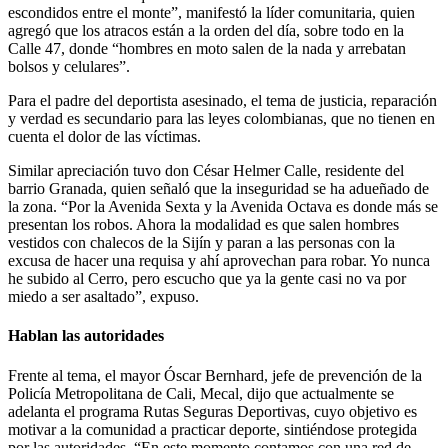
escondidos entre el monte”, manifestó la líder comunitaria, quien
agregó que los atracos están a la orden del día, sobre todo en la
Calle 47, donde “hombres en moto salen de la nada y arrebatan
bolsos y celulares”.
Para el padre del deportista asesinado, el tema de justicia, reparación
y verdad es secundario para las leyes colombianas, que no tienen en
cuenta el dolor de las víctimas.
Similar apreciación tuvo don César Helmer Calle, residente del
barrio Granada, quien señaló que la inseguridad se ha adueñado de
la zona. “Por la Avenida Sexta y la Avenida Octava es donde más se
presentan los robos. Ahora la modalidad es que salen hombres
vestidos con chalecos de la Sijín y paran a las personas con la
excusa de hacer una requisa y ahí aprovechan para robar. Yo nunca
he subido al Cerro, pero escucho que ya la gente casi no va por
miedo a ser asaltado”, expuso.
Hablan las autoridades
Frente al tema, el mayor Óscar Bernhard, jefe de prevención de la
Policía Metropolitana de Cali, Mecal, dijo que actualmente se
adelanta el programa Rutas Seguras Deportivas, cuyo objetivo es
motivar a la comunidad a practicar deporte, sintiéndose protegida
por las autoridades. “En este momento contamos con una red de