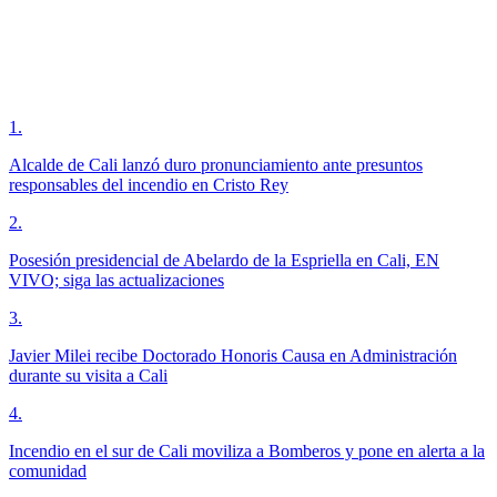
1
.
Alcalde de Cali lanzó duro pronunciamiento ante presuntos
responsables del incendio en Cristo Rey
2
.
Posesión presidencial de Abelardo de la Espriella en Cali, EN
VIVO; siga las actualizaciones
3
.
Javier Milei recibe Doctorado Honoris Causa en Administración
durante su visita a Cali
4
.
Incendio en el sur de Cali moviliza a Bomberos y pone en alerta a la
comunidad