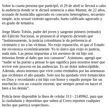
Sobre la cuarta persona que participó, el 29 de abril se llevará a cabo
la audiencia donde se le dictará sentencia a alias Mamut, de 22 años,
acusado de homicidio agravado en concurso heterogéneo, secuestro
simple, acto sexual violento agravado, hurto calificado agravado y
en grado de tentativa.
Jorge Mario Tobón, padre del joven y sargento primero (retirado)
del Ejército Nacional, se pronunció al respecto diciendo que
“lastimosamente, la justicia colombiana le da preferencia al
victimario y no a las víctimas. No exijo reparación, ni que el Estado
me reconozca económicamente. Yo lo único que exijo es justicia,
nada más. Las penas impuestas a los asesinos de mi hijo son
irrisorias frente al daño que nos causaron”. Asimismo, agregó que
“nadie se ha puesto a pensar lo que significa para nosotros tener que
revivir este proceso en las audiencias. Es un dolor indescriptible.
Además, ahora tenemos que vivir como ermitaños por las amenazas
que recibimos el año pasado. Solo nos ha quedado vivir fortalecidos
en Dios y recordando a mi hijo con honor y orgullo porque fue un
muchacho con un corazón enorme, que siempre pensó en hacer el
bien a los demás”.
Policía tiene disponible la línea de celular 313 - 2149962, para que
la ciudadanía y deportistas que suben al Cerro reporten cualquier
hecho que parezca sospechoso.