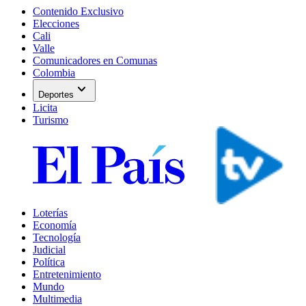
Contenido Exclusivo
Elecciones
Cali
Valle
Comunicadores en Comunas
Colombia
expand_more
Deportes
Licita
Turismo
Loterías
Economía
Tecnología
Judicial
Política
Entretenimiento
Mundo
Multimedia