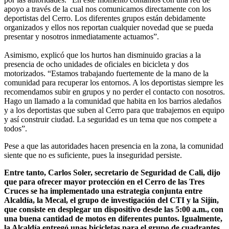
apoyo a través de la cual nos comunicamos directamente con los
deportistas del Cerro. Los diferentes grupos están debidamente
organizados y ellos nos reportan cualquier novedad que se pueda
presentar y nosotros inmediatamente actuamos”.
Asimismo, explicó que los hurtos han disminuido gracias a la
presencia de ocho unidades de oficiales en bicicleta y dos
motorizados. “Estamos trabajando fuertemente de la mano de la
comunidad para recuperar los entornos. A los deportistas siempre les
recomendamos subir en grupos y no perder el contacto con nosotros.
Hago un llamado a la comunidad que habita en los barrios aledaños
y a los deportistas que suben al Cerro para que trabajemos en equipo
y así construir ciudad. La seguridad es un tema que nos compete a
todos”.
Pese a que las autoridades hacen presencia en la zona, la comunidad
siente que no es suficiente, pues la inseguridad persiste.
Entre tanto, Carlos Soler, secretario de Seguridad de Cali, dijo
que para ofrecer mayor protección en el Cerro de las Tres
Cruces se ha implementado una estrategia conjunta entre
Alcaldía, la Mecal, el grupo de investigación del CTI y la Sijín,
que consiste en desplegar un dispositivo desde las 5:00 a.m., con
una buena cantidad de motos en diferentes puntos. Igualmente,
la Alcaldía entregó unas bicicletas para el grupo de cuadrantes