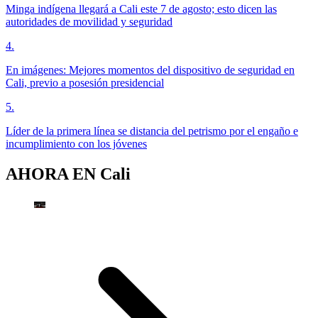
Minga indígena llegará a Cali este 7 de agosto; esto dicen las
autoridades de movilidad y seguridad
4
.
En imágenes: Mejores momentos del dispositivo de seguridad en
Cali, previo a posesión presidencial
5
.
Líder de la primera línea se distancia del petrismo por el engaño e
incumplimiento con los jóvenes
AHORA EN
Cali