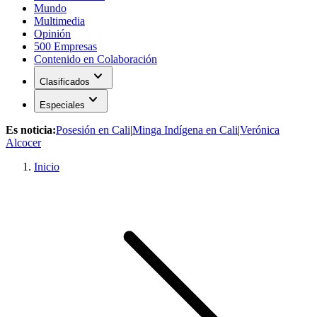
Mundo
Multimedia
Opinión
500 Empresas
Contenido en Colaboración
expand_more
Clasificados
expand_more
Especiales
Es noticia:
Posesión en Cali
|
Minga Indígena en Cali
|
Verónica
Alcocer
Inicio