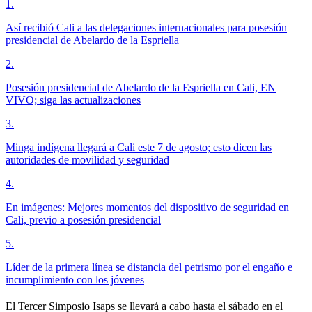
1
.
Así recibió Cali a las delegaciones internacionales para posesión
presidencial de Abelardo de la Espriella
2
.
Posesión presidencial de Abelardo de la Espriella en Cali, EN
VIVO; siga las actualizaciones
3
.
Minga indígena llegará a Cali este 7 de agosto; esto dicen las
autoridades de movilidad y seguridad
4
.
En imágenes: Mejores momentos del dispositivo de seguridad en
Cali, previo a posesión presidencial
5
.
Líder de la primera línea se distancia del petrismo por el engaño e
incumplimiento con los jóvenes
El Tercer Simposio Isaps se llevará a cabo hasta el sábado en el