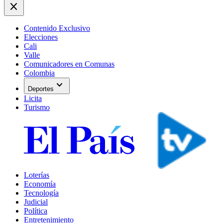
close
Contenido Exclusivo
Elecciones
Cali
Valle
Comunicadores en Comunas
Colombia
expand_more
Deportes
Licita
Turismo
Loterías
Economía
Tecnología
Judicial
Política
Entretenimiento