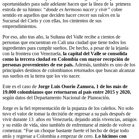
oportunidades para salir adelante hacen que la línea de la primera
estrofa de su himno:
“donde es hermoso nacer y vivir”
cobre
sentido en aquellos que deciden hacer crecer sus raíces en la
Sucursal del Cielo y con ellas, los cimientos de sus
emprendimientos.
Por eso, año tras año, la Sultana del Valle recibe a cientos de
personas que encuentran en Cali una ciudad que tiene todos los
ingredientes para cumplir sueños. De hecho, a pesar de la lejanía
con la frontera con Venezuela,
la capital del Valle se consolida
como la tercera ciudad en Colombia con mayor recepción de
personas provenientes de ese país.
Además, también es uno de los
principales destinos de colombianos retornados que buscan alcanzar
sus sueños en la tierra que los vio nacer.
Este es el caso de
Jorge Luis Osorio Zamora, 1 de los más de
19.000 colombianos que retornaron al país entre 2015 y 2020,
según datos del Departamento Nacional de Planeación.
Jorge es la fiel representación de la pujanza de los caleños. No solo
tuvo el valor de tomar la decisión de regresar a su país después de
vivir durante 13 años en Venezuela, dejando atrás vivencias, amigos
y su estilo de vida, sino también de enfrentarse al miedo de volver a
comenzar. “Fue un choque bastante fuerte el hecho de dejar todo
atrás y regresar a Colombia a empezar de cero.
Lo hicimos con