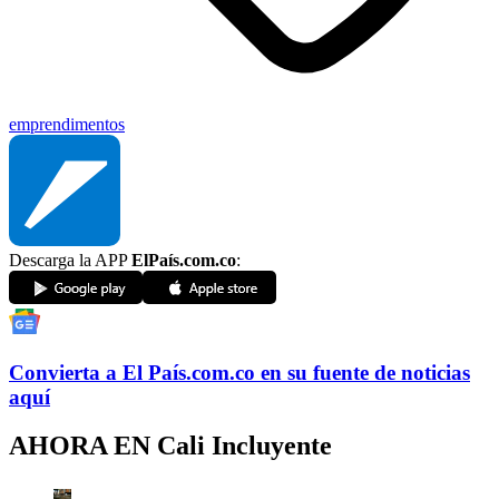
emprendimentos
Descarga la APP
ElPaís.com.co
:
Convierta a
El País
.com.co
en su fuente de noticias
aquí
AHORA EN
Cali Incluyente