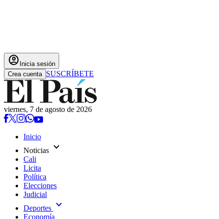
account_circle
Inicia sesión
SUSCRÍBETE
Crea cuenta
viernes, 7 de agosto de 2026
Inicio
expand_more
Noticias
Cali
Licita
Política
Elecciones
Judicial
expand_more
Deportes
Economía