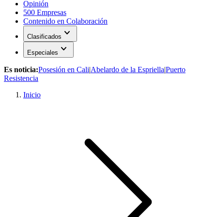
Opinión
500 Empresas
Contenido en Colaboración
expand_more
Clasificados
expand_more
Especiales
Es noticia:
Posesión en Cali
|
Abelardo de la Espriella
|
Puerto
Resistencia
Inicio