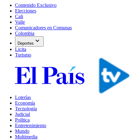
Contenido Exclusivo
Elecciones
Cali
Valle
Comunicadores en Comunas
Colombia
expand_more
Deportes
Licita
Turismo
Loterías
Economía
Tecnología
Judicial
Política
Entretenimiento
Mundo
Multimedia