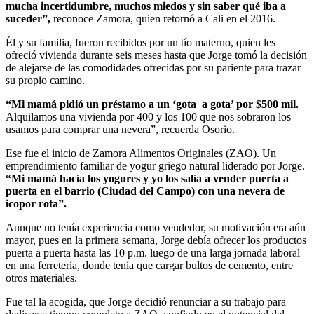
mucha incertidumbre, muchos miedos y sin saber qué iba a
suceder”,
reconoce Zamora, quien retornó a Cali en el 2016.
Él y su familia, fueron recibidos por un tío materno, quien les
ofreció vivienda durante seis meses hasta que Jorge tomó la decisión
de alejarse de las comodidades ofrecidas por su pariente para trazar
su propio camino.
“Mi mamá pidió un préstamo a un ‘gota a gota’ por $500 mil.
Alquilamos una vivienda por 400 y los 100 que nos sobraron los
usamos para comprar una nevera”, recuerda Osorio.
Ese fue el inicio de Zamora Alimentos Originales (ZAO). Un
emprendimiento familiar de yogur griego natural liderado por Jorge.
“Mi mamá hacía los yogures y yo los salía a vender puerta a
puerta en el barrio (Ciudad del Campo) con una nevera de
icopor rota”.
Aunque no tenía experiencia como vendedor, su motivación era aún
mayor, pues en la primera semana, Jorge debía ofrecer los productos
puerta a puerta hasta las 10 p.m. luego de una larga jornada laboral
en una ferretería, donde tenía que cargar bultos de cemento, entre
otros materiales.
Fue tal la acogida, que Jorge decidió renunciar a su trabajo para