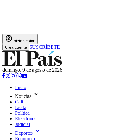
account_circle
Inicia sesión
SUSCRÍBETE
Crea cuenta
domingo, 9 de agosto de 2026
Inicio
expand_more
Noticias
Cali
Licita
Política
Elecciones
Judicial
expand_more
Deportes
Economía