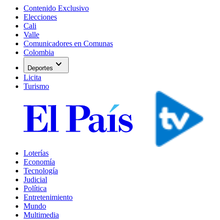
Contenido Exclusivo
Elecciones
Cali
Valle
Comunicadores en Comunas
Colombia
expand_more
Deportes
Licita
Turismo
Loterías
Economía
Tecnología
Judicial
Política
Entretenimiento
Mundo
Multimedia