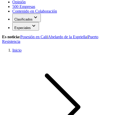
Opinión
500 Empresas
Contenido en Colaboración
expand_more
Clasificados
expand_more
Especiales
Es noticia:
Posesión en Cali
|
Abelardo de la Espriella
|
Puerto
Resistencia
Inicio