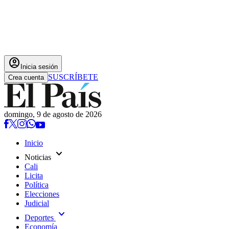
account_circle
Inicia sesión
SUSCRÍBETE
Crea cuenta
domingo, 9 de agosto de 2026
Inicio
expand_more
Noticias
Cali
Licita
Política
Elecciones
Judicial
expand_more
Deportes
Economía