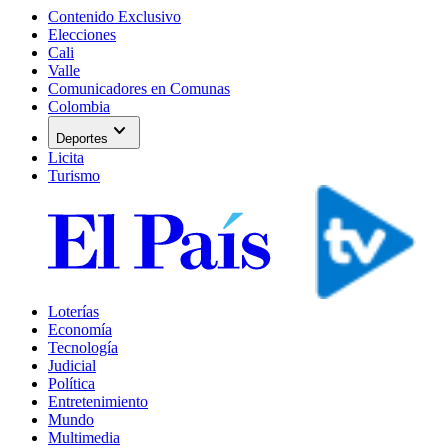
Contenido Exclusivo
Elecciones
Cali
Valle
Comunicadores en Comunas
Colombia
expand_more
Deportes
Licita
Turismo
Loterías
Economía
Tecnología
Judicial
Política
Entretenimiento
Mundo
Multimedia