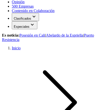
Opinión
500 Empresas
Contenido en Colaboración
expand_more
Clasificados
expand_more
Especiales
Es noticia:
Posesión en Cali
|
Abelardo de la Espriella
|
Puerto
Resistencia
Inicio