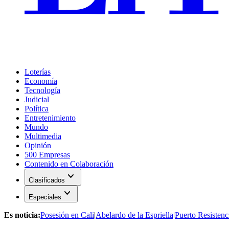
Loterías
Economía
Tecnología
Judicial
Política
Entretenimiento
Mundo
Multimedia
Opinión
500 Empresas
Contenido en Colaboración
expand_more
Clasificados
expand_more
Especiales
Es noticia:
Posesión en Cali
|
Abelardo de la Espriella
|
Puerto Resistenc