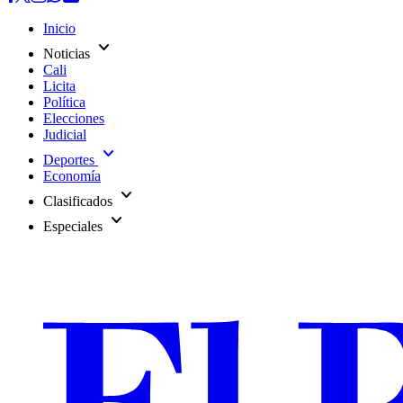
Inicio
expand_more
Noticias
Cali
Licita
Política
Elecciones
Judicial
expand_more
Deportes
Economía
expand_more
Clasificados
expand_more
Especiales