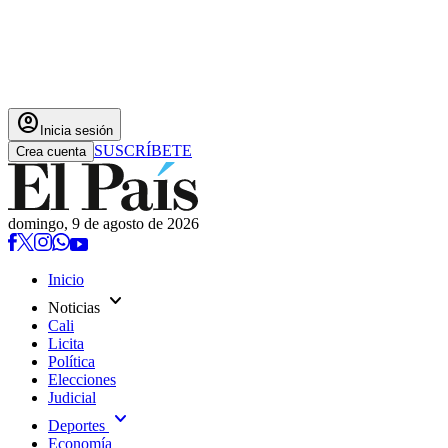
account_circle
Inicia sesión
SUSCRÍBETE
Crea cuenta
domingo, 9 de agosto de 2026
Inicio
expand_more
Noticias
Cali
Licita
Política
Elecciones
Judicial
expand_more
Deportes
Economía