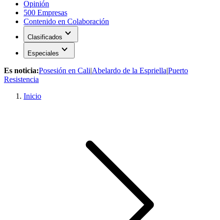
Opinión
500 Empresas
Contenido en Colaboración
expand_more
Clasificados
expand_more
Especiales
Es noticia:
Posesión en Cali
|
Abelardo de la Espriella
|
Puerto
Resistencia
Inicio