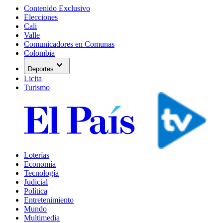
Contenido Exclusivo
Elecciones
Cali
Valle
Comunicadores en Comunas
Colombia
expand_more
Deportes
Licita
Turismo
Loterías
Economía
Tecnología
Judicial
Política
Entretenimiento
Mundo
Multimedia