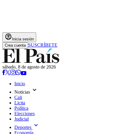
account_circle
Inicia sesión
SUSCRÍBETE
Crea cuenta
sábado, 8 de agosto de 2026
Inicio
expand_more
Noticias
Cali
Licita
Política
Elecciones
Judicial
expand_more
Deportes
Economía