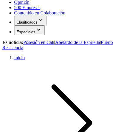
Opinión
500 Empresas
Contenido en Colaboración
expand_more
Clasificados
expand_more
Especiales
Es noticia:
Posesión en Cali
|
Abelardo de la Espriella
|
Puerto
Resistencia
Inicio