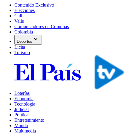
Contenido Exclusivo
Elecciones
Cali
Valle
Comunicadores en Comunas
Colombia
expand_more
Deportes
Licita
Turismo
Loterías
Economía
Tecnología
Judicial
Política
Entretenimiento
Mundo
Multimedia