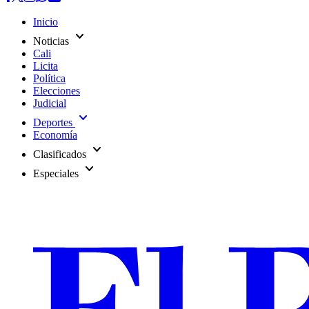
Inicio
expand_more
Noticias
Cali
Licita
Política
Elecciones
Judicial
expand_more
Deportes
Economía
expand_more
Clasificados
expand_more
Especiales