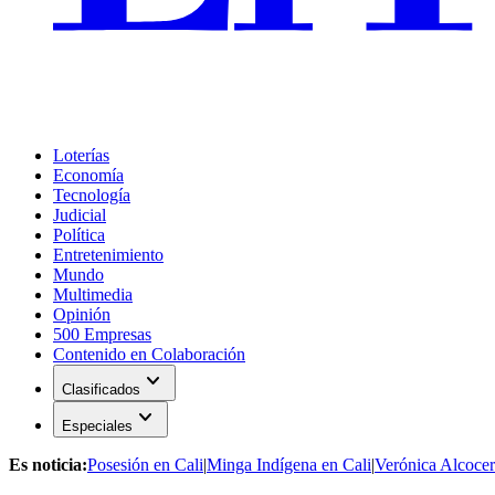
Loterías
Economía
Tecnología
Judicial
Política
Entretenimiento
Mundo
Multimedia
Opinión
500 Empresas
Contenido en Colaboración
expand_more
Clasificados
expand_more
Especiales
Es noticia:
Posesión en Cali
|
Minga Indígena en Cali
|
Verónica Alcocer