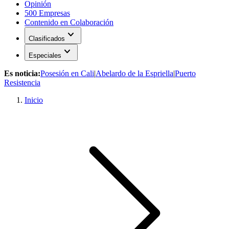
Opinión
500 Empresas
Contenido en Colaboración
expand_more
Clasificados
expand_more
Especiales
Es noticia:
Posesión en Cali
|
Abelardo de la Espriella
|
Puerto
Resistencia
Inicio