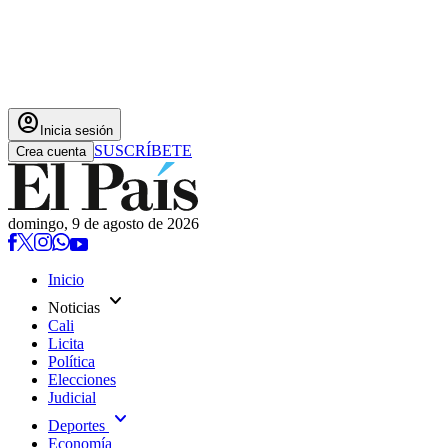
account_circle
Inicia sesión
SUSCRÍBETE
Crea cuenta
domingo, 9 de agosto de 2026
Inicio
expand_more
Noticias
Cali
Licita
Política
Elecciones
Judicial
expand_more
Deportes
Economía