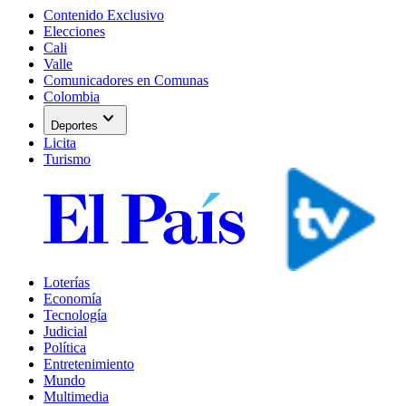
Contenido Exclusivo
Elecciones
Cali
Valle
Comunicadores en Comunas
Colombia
expand_more
Deportes
Licita
Turismo
Loterías
Economía
Tecnología
Judicial
Política
Entretenimiento
Mundo
Multimedia