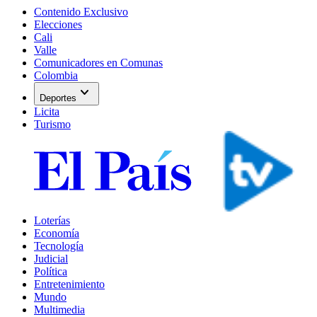
Contenido Exclusivo
Elecciones
Cali
Valle
Comunicadores en Comunas
Colombia
expand_more
Deportes
Licita
Turismo
Loterías
Economía
Tecnología
Judicial
Política
Entretenimiento
Mundo
Multimedia