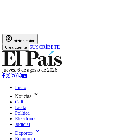
account_circle
Inicia sesión
SUSCRÍBETE
Crea cuenta
jueves, 6 de agosto de 2026
Inicio
expand_more
Noticias
Cali
Licita
Política
Elecciones
Judicial
expand_more
Deportes
Economía