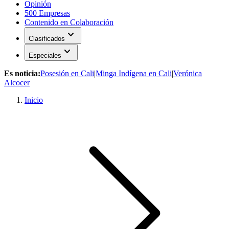
Opinión
500 Empresas
Contenido en Colaboración
expand_more
Clasificados
expand_more
Especiales
Es noticia:
Posesión en Cali
|
Minga Indígena en Cali
|
Verónica
Alcocer
Inicio