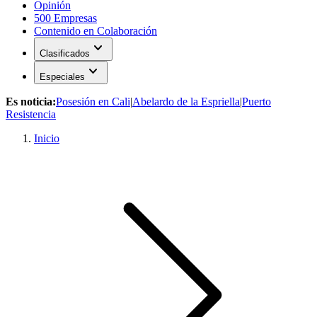
Opinión
500 Empresas
Contenido en Colaboración
expand_more
Clasificados
expand_more
Especiales
Es noticia:
Posesión en Cali
|
Abelardo de la Espriella
|
Puerto
Resistencia
Inicio