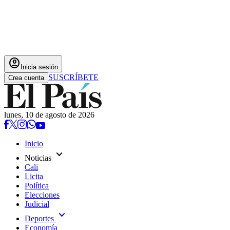
account_circle
Inicia sesión
SUSCRÍBETE
Crea cuenta
lunes, 10 de agosto de 2026
Inicio
expand_more
Noticias
Cali
Licita
Política
Elecciones
Judicial
expand_more
Deportes
Economía