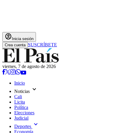
account_circle
Inicia sesión
SUSCRÍBETE
Crea cuenta
viernes, 7 de agosto de 2026
Inicio
expand_more
Noticias
Cali
Licita
Política
Elecciones
Judicial
expand_more
Deportes
Economía