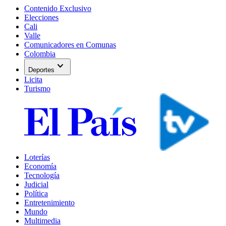
Contenido Exclusivo
Elecciones
Cali
Valle
Comunicadores en Comunas
Colombia
expand_more
Deportes
Licita
Turismo
Loterías
Economía
Tecnología
Judicial
Política
Entretenimiento
Mundo
Multimedia