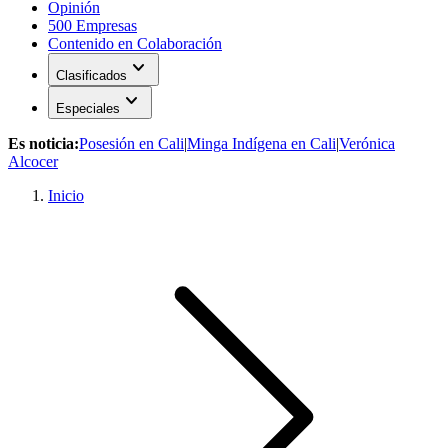
Opinión
500 Empresas
Contenido en Colaboración
expand_more
Clasificados
expand_more
Especiales
Es noticia:
Posesión en Cali
|
Minga Indígena en Cali
|
Verónica
Alcocer
Inicio