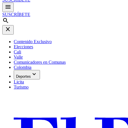
menu
SUSCRÍBETE
search
close
Contenido Exclusivo
Elecciones
Cali
Valle
Comunicadores en Comunas
Colombia
expand_more
Deportes
Licita
Turismo