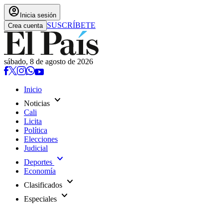
account_circle
Inicia sesión
SUSCRÍBETE
Crea cuenta
sábado, 8 de agosto de 2026
Inicio
expand_more
Noticias
Cali
Licita
Política
Elecciones
Judicial
expand_more
Deportes
Economía
expand_more
Clasificados
expand_more
Especiales