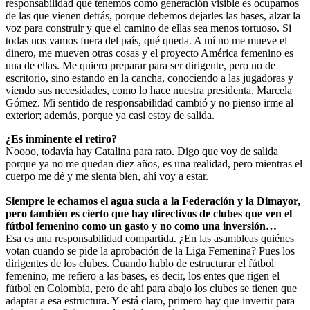
responsabilidad que tenemos como generación visible es ocuparnos
de las que vienen detrás, porque debemos dejarles las bases, alzar la
voz para construir y que el camino de ellas sea menos tortuoso. Si
todas nos vamos fuera del país, qué queda. A mí no me mueve el
dinero, me mueven otras cosas y el proyecto América femenino es
una de ellas. Me quiero preparar para ser dirigente, pero no de
escritorio, sino estando en la cancha, conociendo a las jugadoras y
viendo sus necesidades, como lo hace nuestra presidenta, Marcela
Gómez. Mi sentido de responsabilidad cambió y no pienso irme al
exterior; además, porque ya casi estoy de salida.
¿Es inminente el retiro?
Noooo, todavía hay Catalina para rato. Digo que voy de salida
porque ya no me quedan diez años, es una realidad, pero mientras el
cuerpo me dé y me sienta bien, ahí voy a estar.
Siempre le echamos el agua sucia a la Federación y la Dimayor,
pero también es cierto que hay directivos de clubes que ven el
fútbol femenino como un gasto y no como una inversión…
Esa es una responsabilidad compartida. ¿En las asambleas quiénes
votan cuando se pide la aprobación de la Liga Femenina? Pues los
dirigentes de los clubes. Cuando hablo de estructurar el fútbol
femenino, me refiero a las bases, es decir, los entes que rigen el
fútbol en Colombia, pero de ahí para abajo los clubes se tienen que
adaptar a esa estructura. Y está claro, primero hay que invertir para