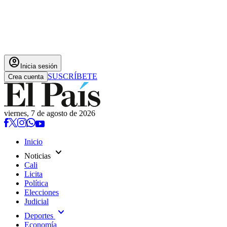
account_circle
Inicia sesión
SUSCRÍBETE
Crea cuenta
viernes, 7 de agosto de 2026
Inicio
expand_more
Noticias
Cali
Licita
Política
Elecciones
Judicial
expand_more
Deportes
Economía