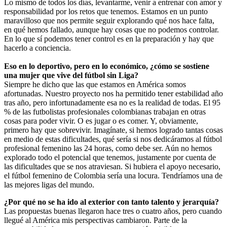
Lo mismo de todos los días, levantarme, venir a entrenar con amor y
responsabilidad por los retos que tenemos. Estamos en un punto
maravilloso que nos permite seguir explorando qué nos hace falta,
en qué hemos fallado, aunque hay cosas que no podemos controlar.
En lo que sí podemos tener control es en la preparación y hay que
hacerlo a conciencia.
Eso en lo deportivo, pero en lo económico, ¿cómo se sostiene
una mujer que vive del fútbol sin Liga?
Siempre he dicho que las que estamos en América somos
afortunadas. Nuestro proyecto nos ha permitido tener estabilidad año
tras año, pero infortunadamente esa no es la realidad de todas. El 95
% de las futbolistas profesionales colombianas trabajan en otras
cosas para poder vivir. O es jugar o es comer. Y, obviamente,
primero hay que sobrevivir. Imagínate, si hemos logrado tantas cosas
en medio de estas dificultades, qué sería si nos dedicáramos al fútbol
profesional femenino las 24 horas, como debe ser. Aún no hemos
explorado todo el potencial que tenemos, justamente por cuenta de
las dificultades que se nos atraviesan. Si hubiera el apoyo necesario,
el fútbol femenino de Colombia sería una locura. Tendríamos una de
las mejores ligas del mundo.
¿Por qué no se ha ido al exterior con tanto talento y jerarquía?
Las propuestas buenas llegaron hace tres o cuatro años, pero cuando
llegué al América mis perspectivas cambiaron. Parte de la