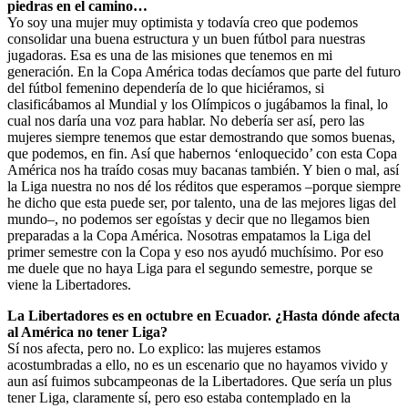
piedras en el camino…
Yo soy una mujer muy optimista y todavía creo que podemos
consolidar una buena estructura y un buen fútbol para nuestras
jugadoras. Esa es una de las misiones que tenemos en mi
generación. En la Copa América todas decíamos que parte del futuro
del fútbol femenino dependería de lo que hiciéramos, si
clasificábamos al Mundial y los Olímpicos o jugábamos la final, lo
cual nos daría una voz para hablar. No debería ser así, pero las
mujeres siempre tenemos que estar demostrando que somos buenas,
que podemos, en fin. Así que habernos ‘enloquecido’ con esta Copa
América nos ha traído cosas muy bacanas también. Y bien o mal, así
la Liga nuestra no nos dé los réditos que esperamos –porque siempre
he dicho que esta puede ser, por talento, una de las mejores ligas del
mundo–, no podemos ser egoístas y decir que no llegamos bien
preparadas a la Copa América. Nosotras empatamos la Liga del
primer semestre con la Copa y eso nos ayudó muchísimo. Por eso
me duele que no haya Liga para el segundo semestre, porque se
viene la Libertadores.
La Libertadores es en octubre en Ecuador. ¿Hasta dónde afecta
al América no tener Liga?
Sí nos afecta, pero no. Lo explico: las mujeres estamos
acostumbradas a ello, no es un escenario que no hayamos vivido y
aun así fuimos subcampeonas de la Libertadores. Que sería un plus
tener Liga, claramente sí, pero eso estaba contemplado en la