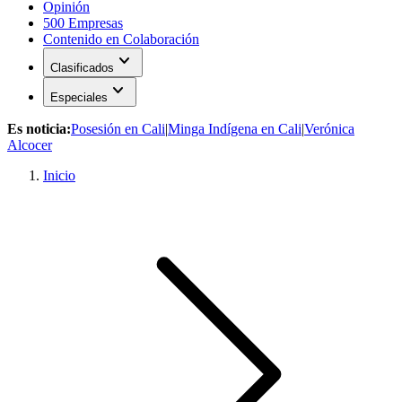
Opinión
500 Empresas
Contenido en Colaboración
expand_more
Clasificados
expand_more
Especiales
Es noticia:
Posesión en Cali
|
Minga Indígena en Cali
|
Verónica
Alcocer
Inicio