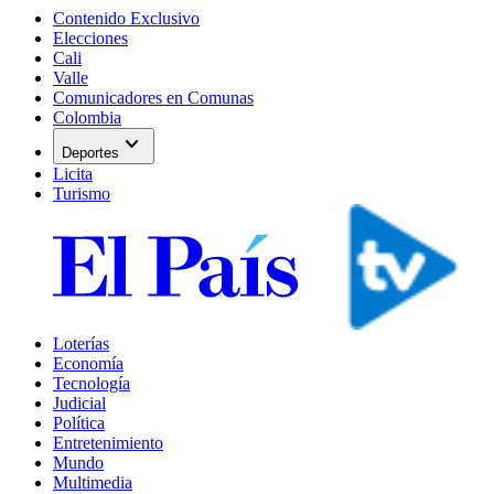
Contenido Exclusivo
Elecciones
Cali
Valle
Comunicadores en Comunas
Colombia
expand_more
Deportes
Licita
Turismo
Loterías
Economía
Tecnología
Judicial
Política
Entretenimiento
Mundo
Multimedia