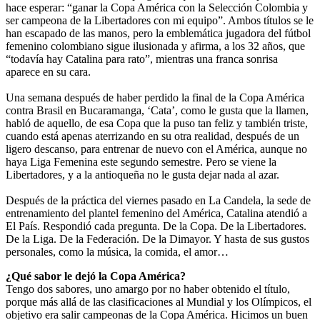
hace esperar: “ganar la Copa América con la Selección Colombia y
ser campeona de la Libertadores con mi equipo”. Ambos títulos se le
han escapado de las manos, pero la emblemática jugadora del fútbol
femenino colombiano sigue ilusionada y afirma, a los 32 años, que
“todavía hay Catalina para rato”, mientras una franca sonrisa
aparece en su cara.
Una semana después de haber perdido la final de la Copa América
contra Brasil en Bucaramanga, ‘Cata’, como le gusta que la llamen,
habló de aquello, de esa Copa que la puso tan feliz y también triste,
cuando está apenas aterrizando en su otra realidad, después de un
ligero descanso, para entrenar de nuevo con el América, aunque no
haya Liga Femenina este segundo semestre. Pero se viene la
Libertadores, y a la antioqueña no le gusta dejar nada al azar.
Después de la práctica del viernes pasado en La Candela, la sede de
entrenamiento del plantel femenino del América, Catalina atendió a
El País. Respondió cada pregunta. De la Copa. De la Libertadores.
De la Liga. De la Federación. De la Dimayor. Y hasta de sus gustos
personales, como la música, la comida, el amor…
¿Qué sabor le dejó la Copa América?
Tengo dos sabores, uno amargo por no haber obtenido el título,
porque más allá de las clasificaciones al Mundial y los Olímpicos, el
objetivo era salir campeonas de la Copa América. Hicimos un buen