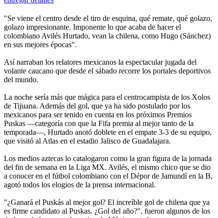
"Se viene el centro desde el tiro de esquina, qué remate, qué golazo,
golazo impresionante. Imponente lo que acaba de hacer el
colombiano Avilés Hurtado, vean la chilena, como Hugo (Sánchez)
en sus mejores épocas".
Así narraban los relatores mexicanos la espectacular jugada del
volante caucano que desde el sábado recorre los portales deportivos
del mundo.
La noche sería más que mágica para el centrocampista de los Xolos
de Tijuana. Además del gol, que ya ha sido postulado por los
mexicanos para ser tenido en cuenta en los próximos Premios
Puskas —categoría con que la Fifa premia al mejor tanto de la
temporada—, Hurtado anotó doblete en el empate 3-3 de su equipo,
que visitó al Atlas en el estadio Jalisco de Guadalajara.
Los medios aztecas lo catalogaron como la gran figura de la jornada
del fin de semana en la Liga MX. Avilés, el mismo chico que se dio
a conocer en el fútbol colombiano con el Dépor de Jamundí en la B,
agotó todos los elogios de la prensa internacional.
"¿Ganará el Puskás al mejor gol? El increíble gol de chilena que ya
es firme candidato al Puskas. ¿Gol del año?", fueron algunos de los