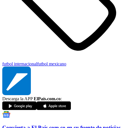
futbol internacional
futbol mexicano
Descarga la APP
ElPaís.com.co
:
Convierta a
El País
.com.co
en su fuente de noticias