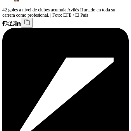
42 goles a nivel de clubes acumula Avilés Hurtado en toda su
carrera como profesional.
| Foto:
EFE / El País