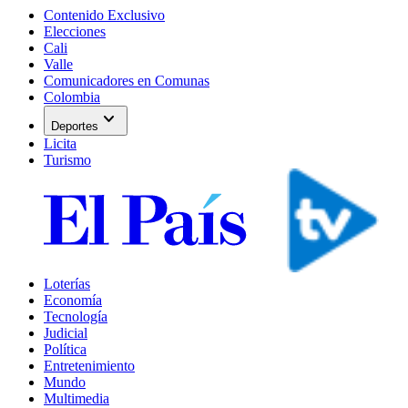
Contenido Exclusivo
Elecciones
Cali
Valle
Comunicadores en Comunas
Colombia
expand_more
Deportes
Licita
Turismo
Loterías
Economía
Tecnología
Judicial
Política
Entretenimiento
Mundo
Multimedia