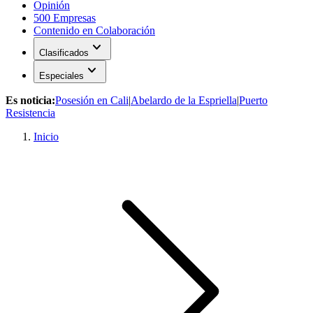
Opinión
500 Empresas
Contenido en Colaboración
expand_more
Clasificados
expand_more
Especiales
Es noticia:
Posesión en Cali
|
Abelardo de la Espriella
|
Puerto
Resistencia
Inicio