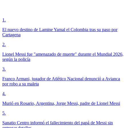
1
.
El nuevo destino de Lamine Yamal el Colombia tras su paso por
Cartagena
2
.
Lionel Messi fue "amenazado de muerte" durante el Mundial 2026,
según la policía
3
.
Franco Armani, jugador de Atlético Nacional denunció a Avianca
por robo a su maleta
4
.
Murió en Rosario, Argentina, Jorge Messi, padre de Lionel Messi
5
.
Sanatio Centro informó el fallecimiento del papá de Messi sin
entregar detalles