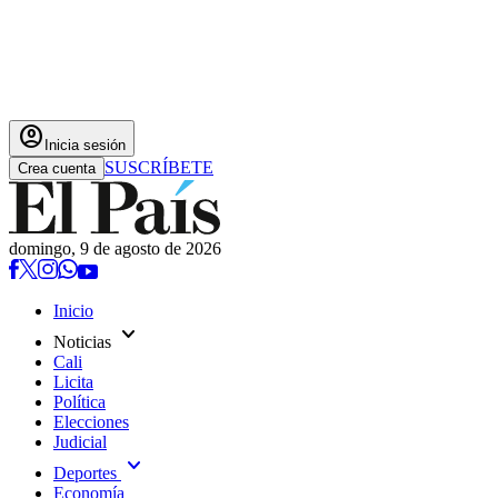
account_circle
Inicia sesión
SUSCRÍBETE
Crea cuenta
domingo, 9 de agosto de 2026
Inicio
expand_more
Noticias
Cali
Licita
Política
Elecciones
Judicial
expand_more
Deportes
Economía