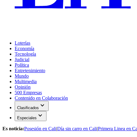
Loterías
Economía
Tecnología
Judicial
Política
Entretenimiento
Mundo
Multimedia
Opinión
500 Empresas
Contenido en Colaboración
expand_more
Clasificados
expand_more
Especiales
Es noticia:
Posesión en Cali
|
Día sin carro en Cali
|
Primera Linea en Ca