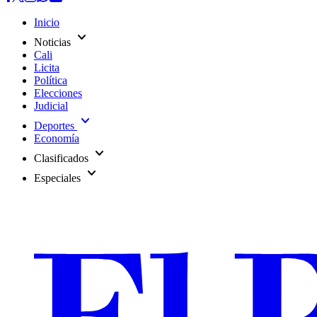
Inicio
expand_more
Noticias
Cali
Licita
Política
Elecciones
Judicial
expand_more
Deportes
Economía
expand_more
Clasificados
expand_more
Especiales