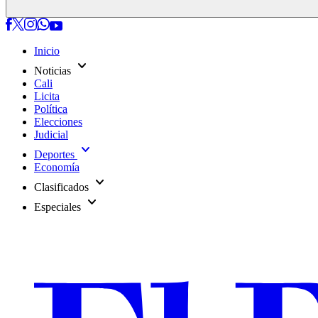
Inicio
expand_more
Noticias
Cali
Licita
Política
Elecciones
Judicial
expand_more
Deportes
Economía
expand_more
Clasificados
expand_more
Especiales